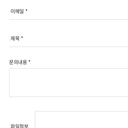
이메일
*
제목
*
문의내용
*
파일첨부