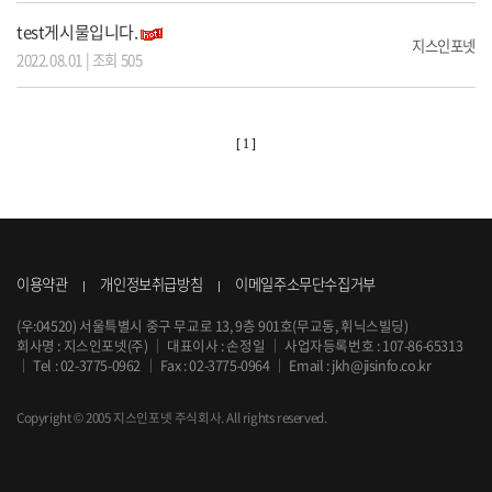
test게시물입니다.
지스인포넷
2022.08.01 | 조회 505
[ 1 ]
이용약관
개인정보취급방침
이메일주소무단수집거부
(우:04520) 서울특별시 중구 무교로 13, 9층 901호(무교동, 휘닉스빌딩)
회사명 : 지스인포넷(주)
｜
대표이사 : 손정일
｜
사업자등록번호 : 107-86-65313
｜
Tel :
02-3775-0962
｜
Fax : 02-3775-0964
｜
Email :
jkh@jisinfo.co.kr
Copyright © 2005 지스인포넷 주식회사. All rights reserved.